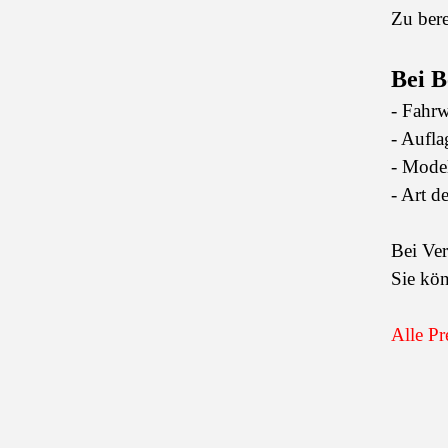
Zu ber
Bei B
- Fahr
- Aufl
- Mode
- Art d
Bei Ver
Sie kön
Alle Pr