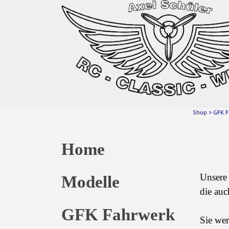
Shop
>
GFK F
Home
Unsere 
Modelle
die auc
GFK Fahrwerk
Sie we