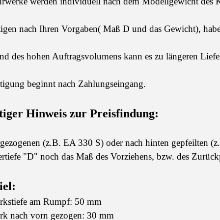
hrwerke werden individuell nach dem Modellgewicht des 
tigen nach Ihren Vorgaben( Maß D und das Gewicht), habe
nd des hohen Auftragsvolumens kann es zu längeren Lief
rtigung beginnt nach Zahlungseingang.
iger Hinweis zur Preisfindung:
gezogenen (z.B. EA 330 S) oder nach hinten gepfeilten (z.
rtiefe "D" noch das Maß des Vorziehens, bzw. des Zurückp
iel:
rkstiefe am Rumpf: 50 mm
erk nach vorn gezogen: 30 mm