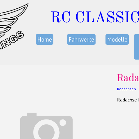
RC CLASSI
Home
Fahrwerke
Modelle
Rad
Radachsen
Radachse